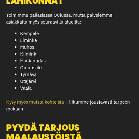
LÄHIKUNNAT
Toimimme pääasiassa Oulussa, mutta palvelemme
asiakkaita myös seuraavilla alueilla:
Kempele
Liminka
Muhos
Kiiminki
Haukipudas
Oulunsalo
Tyrnävä
Utajärvi
Vaala
Kysy myös muista kohteista
– liikumme joustavasti tarpeen
mukaan.
PYYDÄ TARJOUS
MAALAUSTÖISTÄ