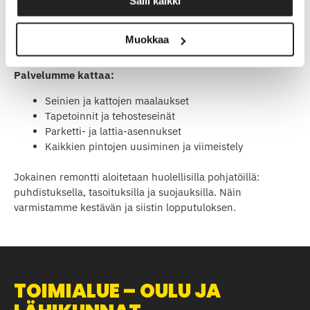
Salli kaikki
Sisämaalaus ja sisustusremontti ovat tehokkaita tapoja
uudistaa kodin tai toimitilan ilmettä. Me huolehdimme
Muokkaa
maalaustöistä siististi ja ripeästi – laadusta tinkimättä.
Palvelumme kattaa:
Seinien ja kattojen maalaukset
Tapetoinnit ja tehosteseinät
Parketti- ja lattia-asennukset
Kaikkien pintojen uusiminen ja viimeistely
Jokainen remontti aloitetaan huolellisilla pohjatöillä:
puhdistuksella, tasoituksilla ja suojauksilla. Näin
varmistamme kestävän ja siistin lopputuloksen.
TOIMIALUE – OULU JA