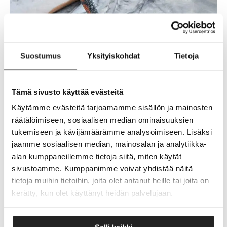
Suostumus
Yksityiskohdat
Tietoja
Tämä sivusto käyttää evästeitä
Käytämme evästeitä tarjoamamme sisällön ja mainosten
räätälöimiseen, sosiaalisen median ominaisuuksien
tukemiseen ja kävijämäärämme analysoimiseen. Lisäksi
jaamme sosiaalisen median, mainosalan ja analytiikka-
alan kumppaneillemme tietoja siitä, miten käytät
sivustoamme. Kumppanimme voivat yhdistää näitä
SISÄMAALAUS JA
tietoja muihin tietoihin, joita olet antanut heille tai joita on
kerätty, kun olet käyttänyt heidän palvelujaan.
PINTAREMONTIT – UUTTA
ILMETTÄ HELPOSTI